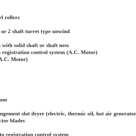
l rollers
 or 2 shaft turret type unwind
with solid shaft or shaft ness
 registration control system (A.C. Motor)
(A.C. Motor)
 mm
ment slot dryer (electric, thermic oil, hot air generator, 
tor blades
o registration control system