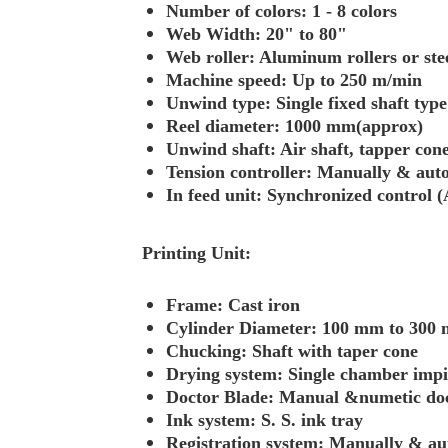
Number of colors: 1 - 8 colors
Web Width: 20" to 80"
Web roller: Aluminum rollers or stee
Machine speed: Up to 250 m/min
Unwind type: Single fixed shaft type
Reel diameter: 1000 mm(approx)
Unwind shaft: Air shaft, tapper cone 
Tension controller: Manually & auto
In feed unit: Synchronized control 
Printing Unit:
Frame: Cast iron
Cylinder Diameter: 100 mm to 300
Chucking: Shaft with taper cone
Drying system: Single chamber impinge
Doctor Blade: Manual &numetic doc
Ink system: S. S. ink tray
Registration system: Manually & aut