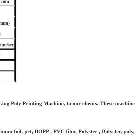
0 mm
 (mm)
c
 mm/sec
N
king Poly Printing Machine,
to our clients. These machines
inum foil, pet, BOPP , PVC film, Polyster , Bolyster, poly,