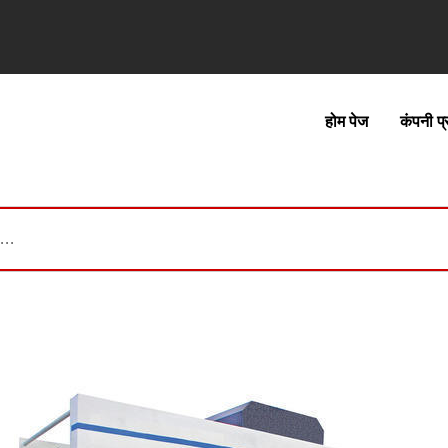
होम पेज
कंपनी प