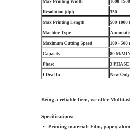
Max Printing Width
1000-150
Resolution (dpi)
350
Max Printing Length
500-1000
Machine Type
Automati
Maximum Cutting Speed
100 - 500
Capacity
80 M/MI
Phase
3 PHASE
I Deal In
New Only
Being a reliable firm, we offer
Multitas
Specifications:
Printing material: Film, paper, alum